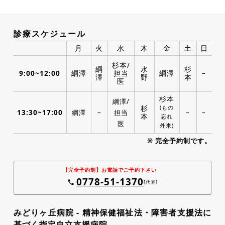
診療スケジュール
月
火
水
木
金
土
日
杉本/
綱
水
杉
9:00~12:00
綱澤
担当
綱澤
–
澤
野
本
医
杉本
綱澤/
杉
(もの
13:30~17:00
–
–
–
綱澤
担当
本
忘れ
医
外来)
※ 完全予約制です。
【完全予約制】お電話でご予約下さい
0778-51-1370
phone
[代表]
みどりヶ丘病院 - 精神保健福祉法・障害者支援法に
基づく指定自立支援病院